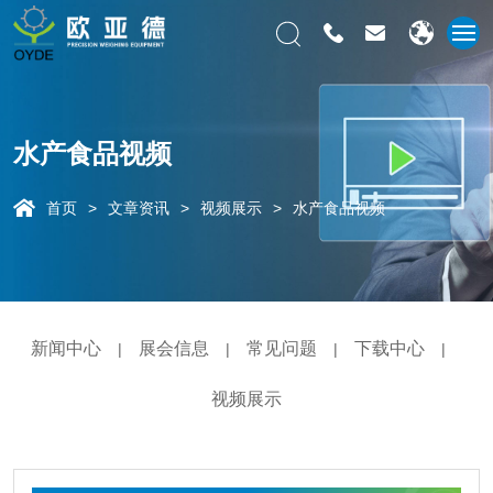
水产食品视频
首页
文章资讯
视频展示
水产食品视频
新闻中心
展会信息
常见问题
下载中心
视频展示