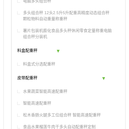
电脑多头组合秤
多头组合秤 12头2.5升5升配重高精度动态组合秤
颗粒物料自动重量称重秤
薯片包装机膨化食品多头秤休闲零食定量称重电脑
组合秤分装机
料盒配重秤
料盒式分选配重秤
皮带配重秤
水果蔬菜智能高速配重秤
智能高速配重秤
松木香肠火腿多工位组合秤 智能高速配重秤
食品水果榴莲牛肉干多头自动配重秤定制