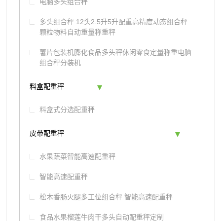
电脑多头组合秤
多头组合秤 12头2.5升5升配重高精度动态组合秤
颗粒物料自动重量称重秤
薯片包装机膨化食品多头秤休闲零食定量称重电脑
组合秤分装机
料盒配重秤
料盒式分选配重秤
皮带配重秤
水果蔬菜智能高速配重秤
智能高速配重秤
松木香肠火腿多工位组合秤 智能高速配重秤
食品水果榴莲牛肉干多头自动配重秤定制