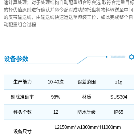
速计算处理；对于处理结构自动配重组合称会选 取符合定量目标
的择优值原则进行确认并命令配对成功的托盘将物料输送至中间
的皮带输送线，由输送线快速运送至包装工位，如此完成整个自
动配重组合过程
设备参数
生产能力
10-40次
误差范围
±1g
剔除准确率
98%
材质
SUS304
秤头个数
12
防水等级
IP65
L2150mm*w1300mm*H1000mm
设备尺寸